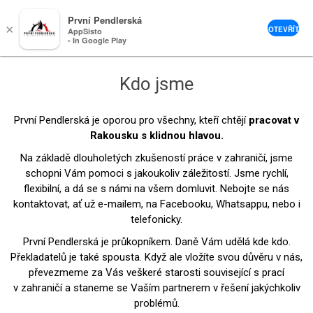
0
První Pendlerská
×
OTEVŘÍT
AppSisto
- In Google Play
Kdo jsme
První Pendlerská je oporou pro všechny, kteří chtějí
pracovat v
Rakousku s klidnou hlavou.
Na základě dlouholetých zkušeností práce v zahraničí, jsme
schopni Vám pomoci s jakoukoliv záležitostí. Jsme rychlí,
flexibilní, a dá se s námi na všem domluvit. Nebojte se nás
kontaktovat, ať už e-mailem, na Facebooku, Whatsappu, nebo i
telefonicky.
První Pendlerská je průkopníkem. Daně Vám udělá kde kdo.
Překladatelů je také spousta. Když ale vložíte svou důvěru v nás,
převezmeme za Vás veškeré starosti související s prací
v zahraničí a staneme se Vaším partnerem v řešení jakýchkoliv
problémů.